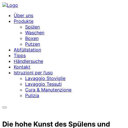
Über uns
Produkte
Spülen
Waschen
Boxen
Putzen
Abfüllstation
Tipps
Händlersuche
Kontakt
Istruzioni per l’uso
Lavaggio Stoviglie
Lavaggio Tessuti
Cura & Manutenzione
Pulizia
Die hohe Kunst des Spülens und