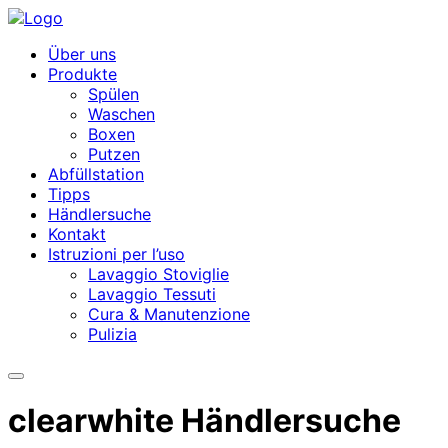
Über uns
Produkte
Spülen
Waschen
Boxen
Putzen
Abfüllstation
Tipps
Händlersuche
Kontakt
Istruzioni per l’uso
Lavaggio Stoviglie
Lavaggio Tessuti
Cura & Manutenzione
Pulizia
clearwhite Händlersuche