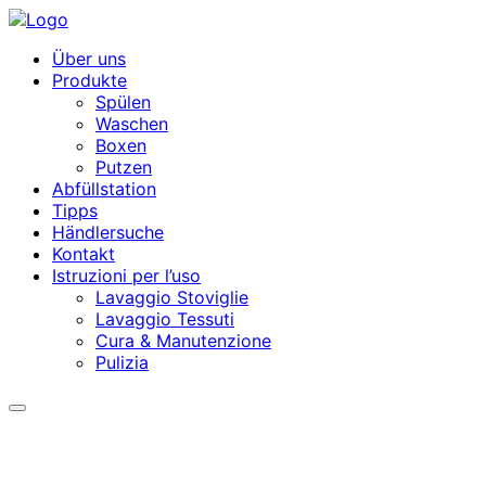
Über uns
Produkte
Spülen
Waschen
Boxen
Putzen
Abfüllstation
Tipps
Händlersuche
Kontakt
Istruzioni per l’uso
Lavaggio Stoviglie
Lavaggio Tessuti
Cura & Manutenzione
Pulizia